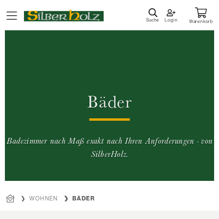
Direkt
zum
Suche
Login
Warenkorb
Inhalt
Bäder
Badezimmer nach Maß exakt nach Ihren Anforderungen - von
SilberHolz.
WOHNEN
BÄDER