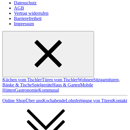
Datenschutz
AGB
Vertrag widerrufen
Barrierefreiheit
Impressum
Küchen vom Tischler
Türen vom Tischler
Wohnen
Sitzgarnituren,
Bänke & Tische
Spielgeräte
Haus & Garten
Mobile
Hütten
Gastronomie
Kommunal
Online Shop
Über uns
Kochabende
Lohnfertigung von Türen
Kontakt