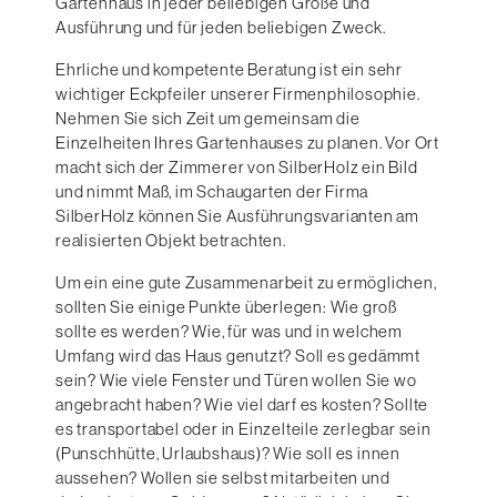
Gartenhaus in jeder beliebigen Größe und
Ausführung und für jeden beliebigen Zweck.
Ehrliche und kompetente Beratung ist ein sehr
wichtiger Eckpfeiler unserer Firmenphilosophie.
Nehmen Sie sich Zeit um gemeinsam die
Einzelheiten Ihres Gartenhauses zu planen. Vor Ort
macht sich der Zimmerer von SilberHolz ein Bild
und nimmt Maß, im Schaugarten der Firma
SilberHolz können Sie Ausführungsvarianten am
realisierten Objekt betrachten.
Um ein eine gute Zusammenarbeit zu ermöglichen,
sollten Sie einige Punkte überlegen: Wie groß
sollte es werden? Wie, für was und in welchem
Umfang wird das Haus genutzt? Soll es gedämmt
sein? Wie viele Fenster und Türen wollen Sie wo
angebracht haben? Wie viel darf es kosten? Sollte
es transportabel oder in Einzelteile zerlegbar sein
(Punschhütte, Urlaubshaus)? Wie soll es innen
aussehen? Wollen sie selbst mitarbeiten und