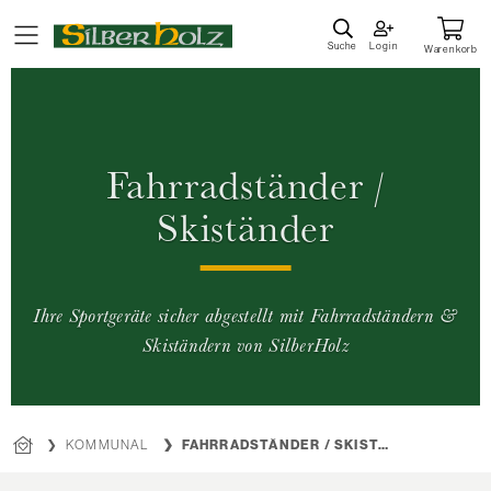
Direkt
zum
Suche
Login
Warenkorb
Inhalt
Fahrradständer /
Skiständer
Ihre Sportgeräte sicher abgestellt mit Fahrradständern &
Skiständern von SilberHolz
KOMMUNAL
FAHRRADSTÄNDER / SKISTÄNDER