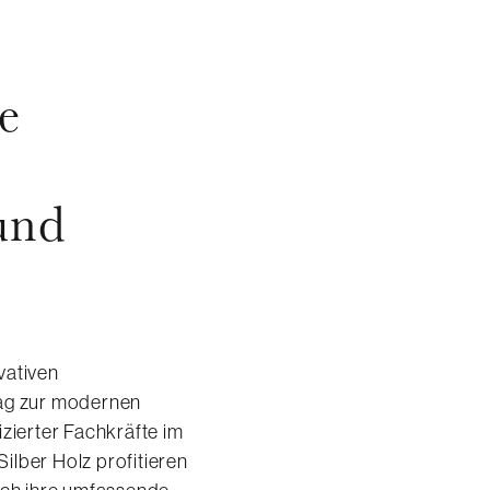
e
und
vativen
rag zur modernen
izierter Fachkräfte im
ilber Holz profitieren