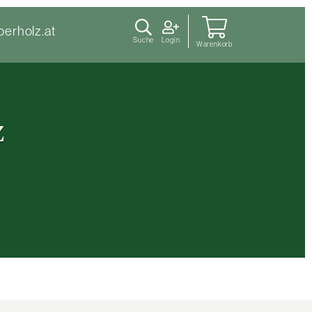
berholz.at
Suche
Login
Warenkorb
z