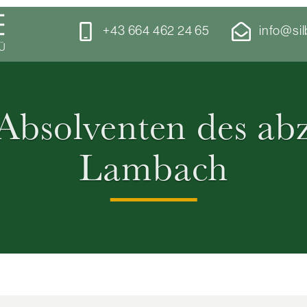
+43 664 462 24 65
info@sil
Ü
Absolventen des ab
Lambach