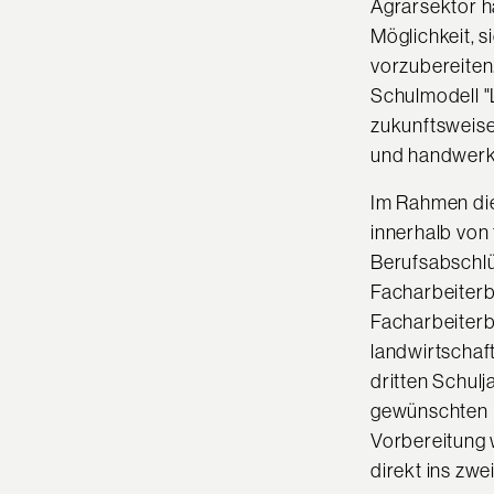
Agrarsektor h
Möglichkeit, 
vorzubereiten
Schulmodell "
zukunftsweise
und handwerkl
Im Rahmen die
innerhalb von 
Berufsabschlü
Facharbeiterb
Facharbeiterbr
landwirtschaft
dritten Schulj
gewünschten L
Vorbereitung w
direkt ins zwe