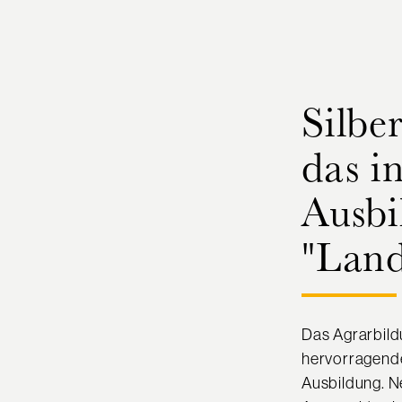
Silbe
das i
Ausbi
"Land
Das Agrarbil
hervorragende
Ausbildung. N