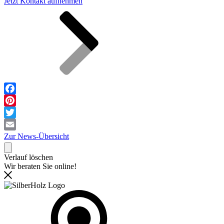
Jetzt Kontakt aufnehmen
Facebook
Pinterest
Twitter
Email
Zur News-Übersicht
Verlauf löschen
Wir beraten Sie online!