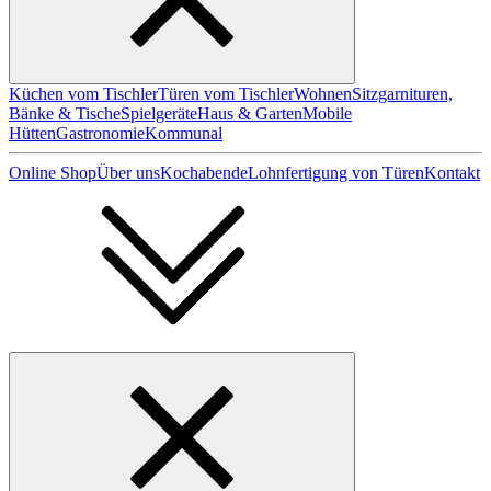
Küchen vom Tischler
Türen vom Tischler
Wohnen
Sitzgarnituren,
Bänke & Tische
Spielgeräte
Haus & Garten
Mobile
Hütten
Gastronomie
Kommunal
Online Shop
Über uns
Kochabende
Lohnfertigung von Türen
Kontakt