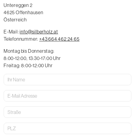
Untereggen 2
4625
Offenhausen
Österreich
E-Mail:
email
info@silberholz.at
Telefonnummer:
voice
+43 664 462 24 65
Montag bis Donnerstag:
8:00-12:00, 13:30-17:00 Uhr
Freitag: 8:00-12:00 Uhr
Ihr
Name
E-
Mail
Adresse
Straße
Postleitzahl