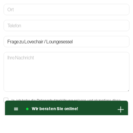
Ort
Telefon
Betreff
Ihre
Nachricht
Ja, ich habe die
Datenschutzerklärung
gelesen und akzeptiere diese.
Ich bin damit einverstanden, dass die von mir angegebenen Daten
Wir beraten Sie online!
elektronisch erhoben und gespeichert werden. Meine Daten werden
dabei nur streng zweckgebunden zur Bearbeitung und Beantwortung
meiner Anfrage genutzt.