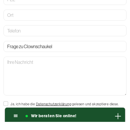
Ort
Telefon
Betreff
Ihre
Nachricht
Ja, ich habe die
Datenschutzerklärung
gelesen und akzeptiere diese.
Ich bin damit einverstanden, dass die von mir angegebenen Daten
elektronisch erhoben und gespeichert werden. Meine Daten werden
Wir beraten Sie online!
dabei nur streng zweckgebunden zur Bearbeitung und Beantwortung
meiner Anfrage genutzt.