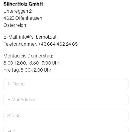
SilberHolz GmbH
Untereggen 2
4625
Offenhausen
Österreich
E-Mail:
email
info@silberholz.at
Telefonnummer:
voice
+43 664 462 24 65
Montag bis Donnerstag:
8:00-12:00, 13:30-17:00 Uhr
Freitag: 8:00-12:00 Uhr
Ihr
Name
E-
Mail
Adresse
Straße
Postleitzahl