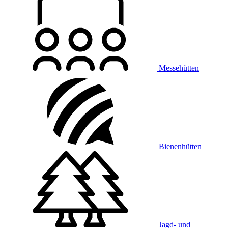
Messehütten
Bienenhütten
Jagd- und