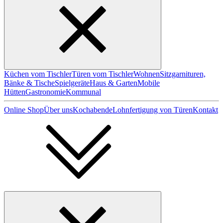
Küchen vom Tischler
Türen vom Tischler
Wohnen
Sitzgarnituren,
Bänke & Tische
Spielgeräte
Haus & Garten
Mobile
Hütten
Gastronomie
Kommunal
Online Shop
Über uns
Kochabende
Lohnfertigung von Türen
Kontakt