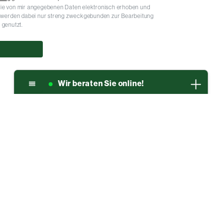
 die von mir angegebenen Daten elektronisch erhoben und
 werden dabei nur streng zweckgebunden zur Bearbeitung
 genutzt.
Wir beraten Sie online!
bis Donnerstag: