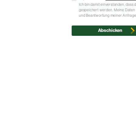
Ich bin damit einverstanden, dass
gespeichert werden. Meine Daten
und Beantwortung meiner Anfrage
Abschicken
Montag 
ischlerei
Garten | Zimmerei