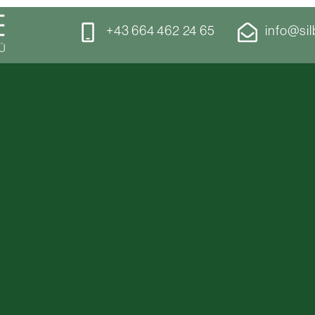
+43 664 462 24 65
info@sil
Ü