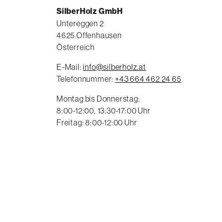
SilberHolz GmbH
Untereggen 2
4625
Offenhausen
Österreich
E-Mail:
email
info@silberholz.at
Telefonnummer:
voice
+43 664 462 24 65
Montag bis Donnerstag:
8:00-12:00, 13:30-17:00 Uhr
Freitag: 8:00-12:00 Uhr