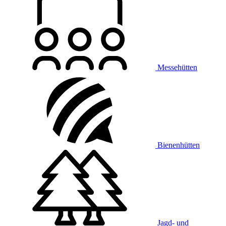
Messehütten
Bienenhütten
Jagd- und