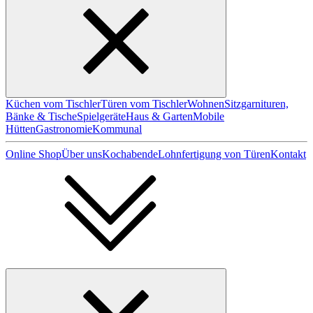
Küchen vom Tischler
Türen vom Tischler
Wohnen
Sitzgarnituren,
Bänke & Tische
Spielgeräte
Haus & Garten
Mobile
Hütten
Gastronomie
Kommunal
Online Shop
Über uns
Kochabende
Lohnfertigung von Türen
Kontakt