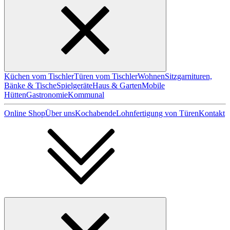
Küchen vom Tischler
Türen vom Tischler
Wohnen
Sitzgarnituren,
Bänke & Tische
Spielgeräte
Haus & Garten
Mobile
Hütten
Gastronomie
Kommunal
Online Shop
Über uns
Kochabende
Lohnfertigung von Türen
Kontakt