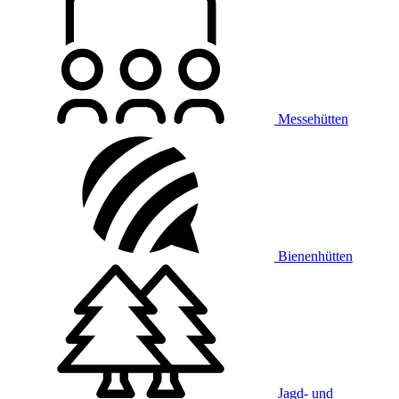
Messehütten
Bienenhütten
Jagd- und