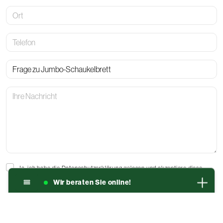
Ort
Telefon
Betreff
Ihre
Nachricht
Ja, ich habe die
Datenschutzerklärung
gelesen und akzeptiere diese.
Ich bin damit einverstanden, dass die von mir angegebenen Daten
Wir beraten Sie online!
elektronisch erhoben und gespeichert werden. Meine Daten werden
dabei nur streng zweckgebunden zur Bearbeitung und Beantwortung
meiner Anfrage genutzt.