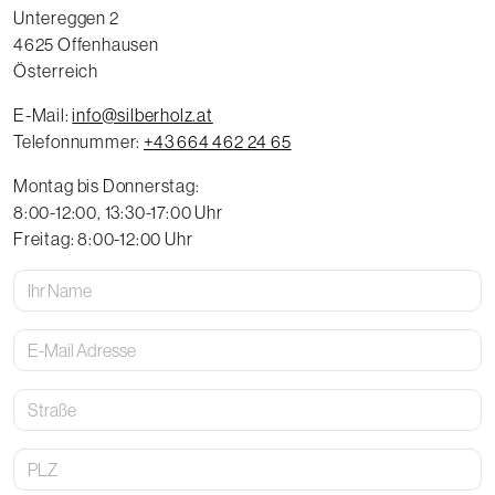
Untereggen 2
4625
Offenhausen
Österreich
E-Mail:
email
info@silberholz.at
Telefonnummer:
voice
+43 664 462 24 65
Montag bis Donnerstag:
8:00-12:00, 13:30-17:00 Uhr
Freitag: 8:00-12:00 Uhr
Ihr
Name
E-
Mail
Adresse
Straße
Postleitzahl