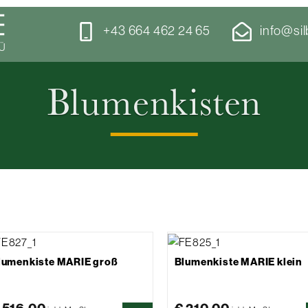
+43 664 462 24 65
info@sil
Ü
Blumenkisten
lumenkiste MARIE groß
Blumenkiste MARIE klein