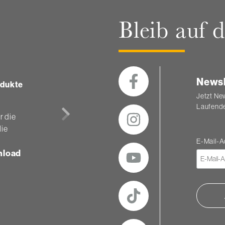
Bleib auf
z
Newsl
odukte
Jetzt Ne
Laufende
r die
lie
E-Mail-
load