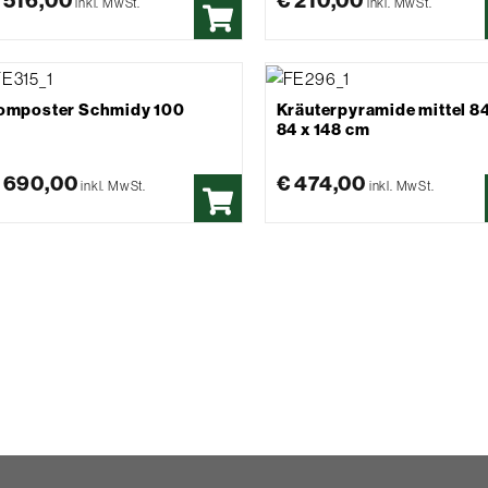
 516,00
€ 210,00
inkl. MwSt.
inkl. MwSt.
omposter Schmidy 100
Kräuterpyramide mittel 84
84 x 148 cm
 690,00
€ 474,00
inkl. MwSt.
inkl. MwSt.