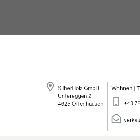
SilberHolz GmbH
Wohnen | T
Untereggen 2
+43 7
4625 Offenhausen
verkau